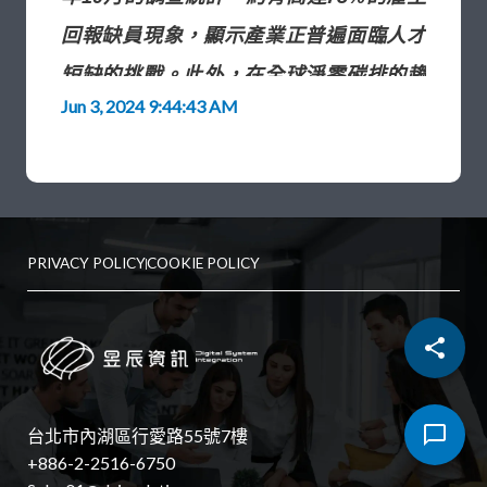
回報缺員現象，顯示產業正普遍面臨人才
短缺的挑戰。此外，在全球淨零碳排的趨
Jun 3, 2024 9:44:43 AM
勢下，不少大廠也開始重視供應鏈的碳足
跡報告。人力短缺、能源管理需求等諸多
痛點使得業界積極尋求智慧化方案，而在
人工智慧(AI)成為當紅議題的現在，採用結
PRIVACY POLICY
COOKIE POLICY
合AI模型及演算法的硬體裝置，將可協助
業者克服痛點。
台北市內湖區行愛路55號7樓
+886-2-2516-6750