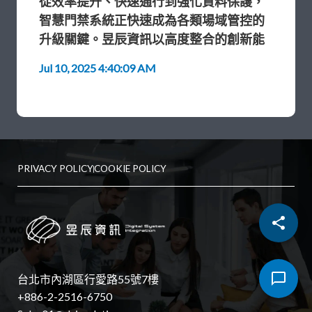
從效率提升、快速通行到強化資料保護，
智慧門
禁系統正快速成為各類場域管控的
升級關鍵。
昱辰資訊以高度整合的創新能
力，推出更安全、可靠且貼近場域的臉部
Jul 10, 2025 4:40:09 AM
辨識門禁解決方案，助力企業實現真正的
智慧安防。
PRIVACY POLICY
COOKIE POLICY
【 UniFace 4人臉辨識門禁機於辦公室出入口應
用 】
台北市內湖區行愛路55號7樓
+886-2-2516-6750
以整合與創新實力，打造MIT智