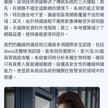
連線。這項技術突破解決了傳統系統的三大痛點：首
先，在網路不穩定或斷網的環境下，系統仍能正常運
作，特別適合地下室、偏遠地區等網路覆蓋不佳的場
域；其次，由於辨識過程不需將影像傳輸至外部伺服
器，大幅降低資料外洩風險；第三，本地運算減少了
網路延遲，使辨識速度得到提升。
我們的離線辨識技術已通過多項國際安全認證，包括
iBeta活體檢測認證，能有效防範照片、影片及3D面
具等偽造攻擊。系統會同時分析多種生物特徵，確保
只有真實人臉能通過驗證。這種高安全性的離線辨識
能力，使昱辰系統成為政府機關在智慧安防領域中的
首選。