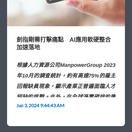
劍指剛需打擊痛點 AI應用軟硬整合
加速落地
根據人力資源公司ManpowerGroup 2023
年10月的調查統計，約有高達75%的雇主
回報缺員現象，顯示產業正普遍面臨人才
短缺的挑戰。此外，在全球淨零碳排的趨
Jun 3, 2024 9:44:43 AM
勢下，不少大廠也開始重視供應鏈的碳足
跡報告。人力短缺、能源管理需求等諸多
痛點使得業界積極尋求智慧化方案，而在