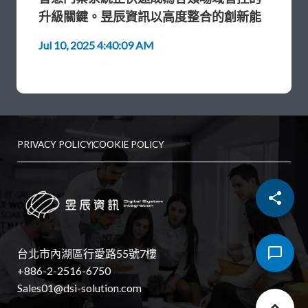
升級關鍵。
昱辰資訊以高度整合的創新能
力，推出更安全、可靠且貼近場域的臉部
Jul 10, 2025 4:40:09 AM
辨識門禁解決方案，助力企業實現真正的
智慧安防。
PRIVACY POLICY
COOKIE POLICY
【 UniFace 4人臉辨識門禁機於辦公室出入口應
用 】
台北市內湖區行愛路55號7樓
+886-2-2516-6750
以整合與創新實力，打造MIT智
Sales01@dsi-solution.com